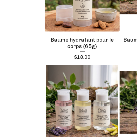
Baume hydratant pour le
Baum
corps (65g)
$
18.00