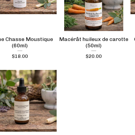
e Chasse Moustique
Macérât huileux de carotte
(60ml)
(50ml)
$
18.00
$
20.00