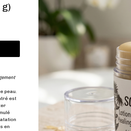
 g)
gement
re peau.
tré est
ter
rmulé
ratation
us en