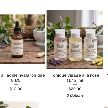
à l'acide hyaluronique
Tonique visage à la rose
& B5
(175) ml
$
18.00
$
20.00
3 Options