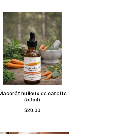
Macérât huileux de carotte
(50ml)
$
20.00